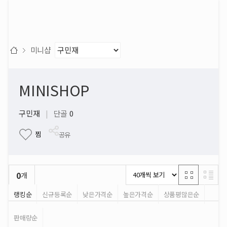
미니샵
MINISHOP
구민재
|
단골
0
찜
공유
0
개
랭킹순
신규등록순
낮은가격순
높은가격순
상품평많은순
판매량순